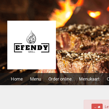
Home
Menu
Order online
Menukaart
C
Let 
←